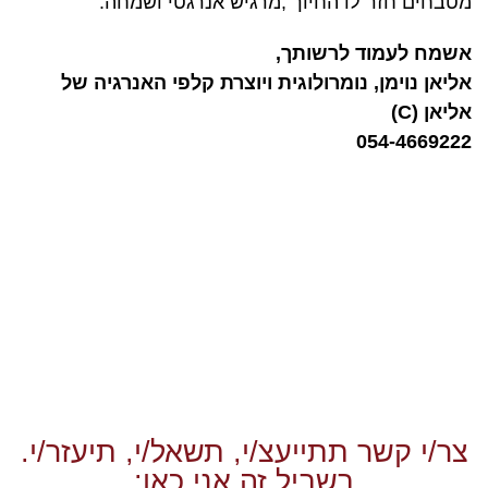
מטבחים חזר לו החיוך ,מרגיש אנרגטי ושמחה.
אשמח לעמוד לרשותך,
אליאן נוימן, נומרולוגית ויוצרת קלפי האנרגיה של
אליאן (C)
054-4669222
צר/י קשר תתייעצ/י, תשאל/י, תיעזר/י.
בשביל זה אני כאן: