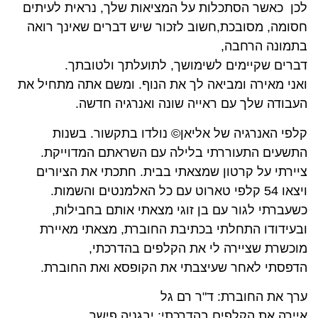
לכן כאשר הסתכלות על המציאות שלך, נראית לעיתים
חסומה, מסובכת,חשוב לזכור שיש דברים שאינך רואה
בתמונה הרחבה,
דברים שקיימים לשימושך, לתועלתך ולטובתך.
ואני מאירה ומביאה לך את הנוף. ומשם אתה מתחיל את
העבודה שלך עם ראייה שונה ואנרגיה חדשה.
קלפי האנרגיה של אליאן© נולדו בתקשור. בשנות
התשעים התעוררתי בלילה עם השראתם המדוייקת.
ציירתי על קרטון שמצאתי בבית. חתכתי את הציורים
ויצאו 54 קלפי טארוט עם כל האלמנטים והשמות.
כשעברתי לגור עם בן זוגי מצאתי אותם בחבילות,
ובעידודו התחלתי בכתיבת החוברת, מצאתי מאיירת
מוכשרת שציירה לי את הקלפים בהדרכתי,
הדפסתי לאחר שעיצבתי את הקופסא ואת החוברת.
ערך את החוברת: ד"ר רם גל
איירה את הקלפים בהדרכתי: יבגניה פישר.