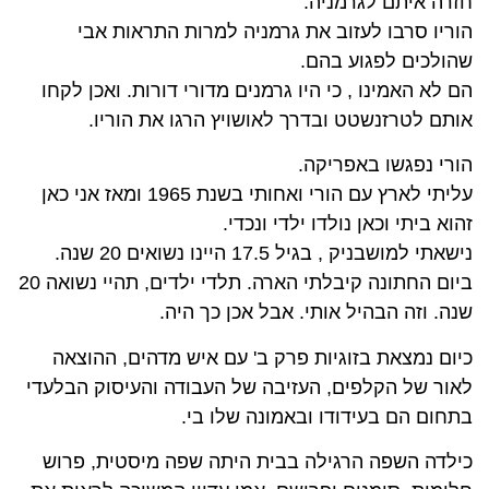
חזרה איתם לגרמניה.
הוריו סרבו לעזוב את גרמניה למרות התראות אבי
שהולכים לפגוע בהם.
הם לא האמינו , כי היו גרמנים מדורי דורות. ואכן לקחו
אותם לטרזנשטט ובדרך לאושויץ הרגו את הוריו.
הורי נפגשו באפריקה.
עליתי לארץ עם הורי ואחותי בשנת 1965 ומאז אני כאן
זהוא ביתי וכאן נולדו ילדי ונכדי.
נישאתי למושבניק , בגיל 17.5 היינו נשואים 20 שנה.
ביום החתונה קיבלתי הארה. תלדי ילדים, תהיי נשואה 20
שנה. וזה הבהיל אותי. אבל אכן כך היה.
כיום נמצאת בזוגיות פרק ב' עם איש מדהים, ההוצאה
לאור של הקלפים, העזיבה של העבודה והעיסוק הבלעדי
בתחום הם בעידודו ובאמונה שלו בי.
כילדה השפה הרגילה בבית היתה שפה מיסטית, פרוש