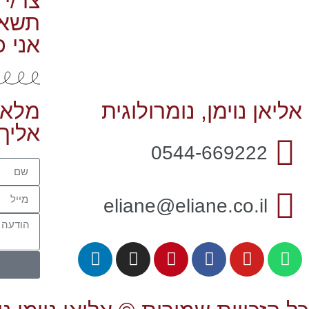
צר/י 
תשאל/
אני כ
אליאן נוימן, נומרולוגית
מלא/
אליך:
0544-669222
eliane@eliane.co.il