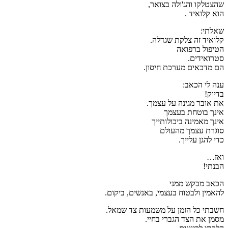
שהצטלקו והג'ולה בצואר,
הוא קלואיד .
שאלתי:
קלואיד זה צלקת שגדלה.
הטיפול ברפואה
סטרואידים.
הם מדכאים מערכת חיסון.
ענה לי הכאב:
בדיוק!
את אובר מגינה על עצמך.
אינך בוטחת בעצמך
אינך מאמינה ביכולותייך
סוגרת עצמך מהעולם
כדי להגן עלייך.
ואז…
הבנתי!
הכאב מבקש ממני
להאמין ולבטוח בעצמי, באנשים, ביקום.
חשבתי כל הזמן על משמעות צד שמאל.
מסמן את הצד הגברי בחיי.