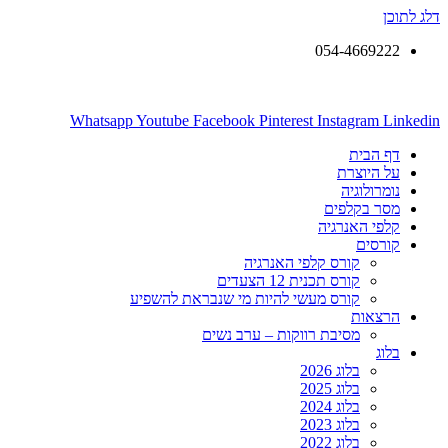
דלג לתוכן
054-4669222
Whatsapp
Youtube
Facebook
Pinterest
Instagram
Linkedin
דף הבית
על היוצרת
נומרולוגיה
מסר בקלפים
קלפי האנרגיה
קורסים
קורס קלפי האנרגיה
קורס תכנית 12 הצעדים
קורס מעשי להיות מי שנבראת להשפיע
הרצאות
מסיבת רווקות – ערב נשים
בלוג
בלוג 2026
בלוג 2025
בלוג 2024
בלוג 2023
בלוג 2022