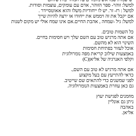
למשל: זוהר- ספר הזוהר, אדם עם עומקים, עוצמות וסודות.
למשל : רז- זר. יש לו ייחודיות משלו והוא אאוטסיידר .
אם יקבל את זה ויממש את ייחודו או ירצה להיות שייך
למשל: גיל -שמחה , אהבת החיים.אם אינו שמח אולי יש מקום לשנות
כל השמות טובים.
אם אתה מרגיש טוב עם השם שלך ויש חסימות בחיים.
השינוי הוא לא מהשם.
אוכל לעזור בפתיחת חסימות
באמצעות שילוב קריאת מפה נומרולוגית
וקלפי האנרגיה של אליאן(C)
אם אתה מרגיש לא טוב עם השם,.
כדאי להתייעץ עם בעל מקצוע
לפני שמשנים כדי להתאים שם שייטיב.
גם כאן עוזרת באמצעות הנומרולוגיה.
מוזמנים לפגישת יעוץ
ניתן גם אונליין
באהבה
אליאן.