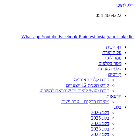
דלג לתוכן
054-4669222
Whatsapp
Youtube
Facebook
Pinterest
Instagram
Linkedin
דף הבית
על היוצרת
נומרולוגיה
מסר בקלפים
קלפי האנרגיה
קורסים
קורס קלפי האנרגיה
קורס תכנית 12 הצעדים
קורס מעשי להיות מי שנבראת להשפיע
הרצאות
מסיבת רווקות – ערב נשים
בלוג
בלוג 2026
בלוג 2025
בלוג 2024
בלוג 2023
בלוג 2022