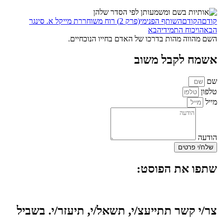
קודם
הקודם
השותף הפנימי(פרק 2) רוח משוחררת מייקל א. סינגר
הבא
הויכוח התמידי
הבא
השם מהווה מהות בדרכו של האדם בחייו הנוכחיים.
אשמח לקבל משוב
שם
טלפון
מייל
הודעה
שלח/י פרטים
שתפו את הפוסט:
צר/י קשר תתייעצ/י, תשאל/י, תיעזר/י. בשביל