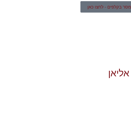
סר בקלפים - לחצו כאן
אליאן