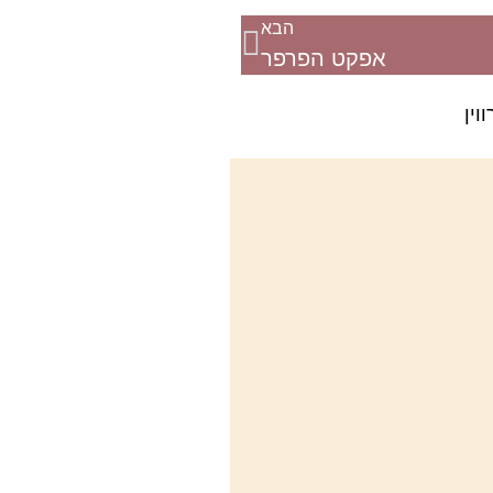
הבא
אפקט הפרפר
וין