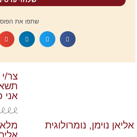
שתפו את הפוסט
צר/י 
תשאל/
אני כ
אליאן נוימן, נומרולוגית
מלא/
אליך: