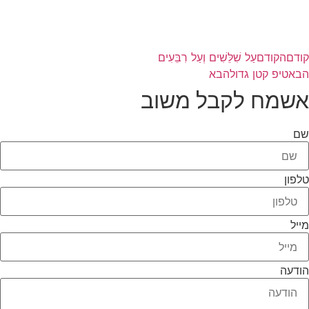
קודם
הקודם
עַל שִׁלֵּשִׁים וְעַל רִבֵּעִים
הבא
טיפ קטן גדול
הבא
אשמח לקבל משוב
שם
טלפון
מייל
הודעה