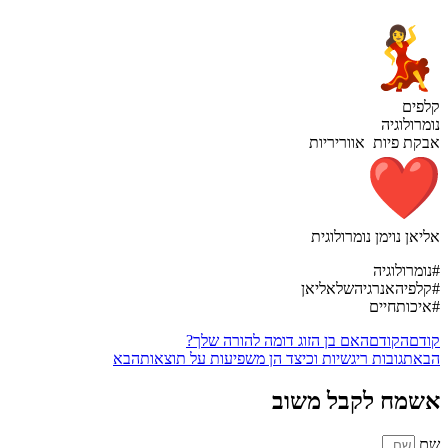
קלפים
נומרולוגיה
אבקת פיות אווריריות
אליאן נוימן נומרולוגית
#נומרולוגיה
#קלפיהאנרגיהשלאליאן
#איכותחיים
קודם
הקודם
האם בן הזוג דומה להורה שלך?
הבא
תגובות ריגשיות וכיצד הן משפיעות על תוצאות
הבא
אשמח לקבל משוב
שם