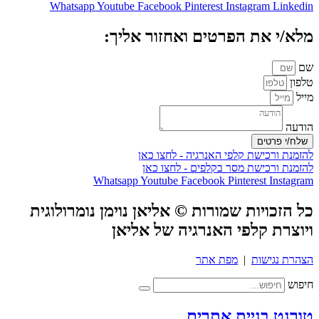
Whatsapp
Youtube
Facebook
Pinterest
Instagram
Linkedin
מלא/י את הפרטים ואחזור אליך:
שם
טלפון
מייל
הודעה
שלח/י פרטים
להזמנת ורכישת קלפי האנרגיה - לחצו כאן
להזמנת ורכישת מסר בקלפים - לחצו כאן
Whatsapp
Youtube
Facebook
Pinterest
Instagram
כל הזכויות שמורות © אליאן נוימן נומרולוגית
ויוצרת קלפי האנרגיה של אליאן
הצהרת נגישות
|
מפת אתר
חיפוש
טורנט בניית אתרים