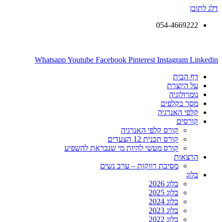
דלג לתוכן
054-4669222
Whatsapp
Youtube
Facebook
Pinterest
Instagram
Linkedin
דף הבית
על היוצרת
נומרולוגיה
מסר בקלפים
קלפי האנרגיה
קורסים
קורס קלפי האנרגיה
קורס תכנית 12 הצעדים
קורס מעשי להיות מי שנבראת להשפיע
הרצאות
מסיבת רווקות – ערב נשים
בלוג
בלוג 2026
בלוג 2025
בלוג 2024
בלוג 2023
בלוג 2022