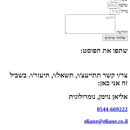
טלפון
מייל
הודעה
שלח/י פרטים
שתפו את הפוסט:
צר/י קשר תתייעצ/י, תשאל/י, תיעזר/י. בשביל
זה אני כאן:
אליאן נוימן, נומרולוגית
0544-669222
eliane@eliane.co.il