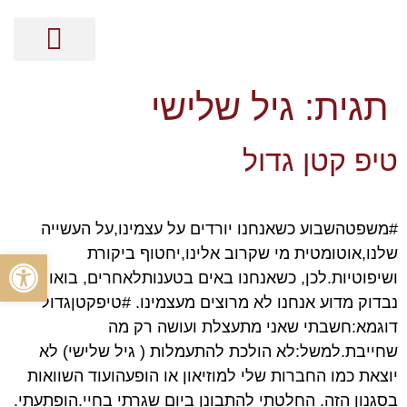
מסר בקלפים
קלפי האנרגיה
ייעוץ אישי על בסיס נומרולוגיה
הכוונה זוגית על בסיס נומרולוגיה
הכוונה מקצועית על בסיס נומרולוגיה
ייעוץ עסקי על בסיס נומרולוגיה
תגית:
גיל שלישי
טיפ קטן גדול
#משפטהשבוע כשאנחנו יורדים על עצמינו,על העשייה
שלנו,אוטומטית מי שקרוב אלינו,יחטוף ביקורת
פתח סרגל
ושיפוטיות.לכן, כשאנחנו באים בטענותלאחרים, בואו
נבדוק מדוע אנחנו לא מרוצים מעצמינו. #טיפקטןגדול
דוגמא:חשבתי שאני מתעצלת ועושה רק מה
שחייבת.למשל:לא הולכת להתעמלות ( גיל שלישי) לא
יוצאת כמו החברות שלי למוזיאון או הופעהועוד השוואות
בסגנון הזה. החלטתי להתבונן ביום שגרתי בחיי.הופתעתי.