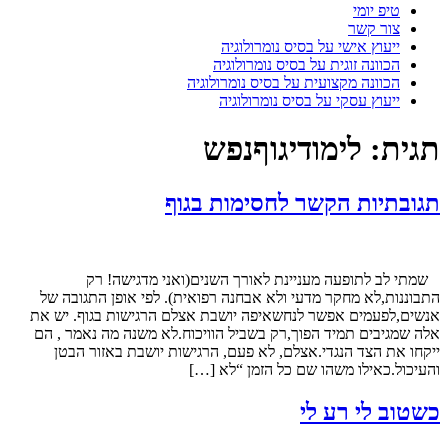
טיפ יומי
צור קשר
ייעוץ אישי על בסיס נומרולוגיה
הכוונה זוגית על בסיס נומרולוגיה
הכוונה מקצועית על בסיס נומרולוגיה
ייעוץ עסקי על בסיס נומרולוגיה
תגית:
לימודיגוףנפש
תגובתיות הקשר לחסימות בגוף
שמתי לב לתופעה מעניינת לאורך השנים(ואני מדגישה! רק
התבוננות,לא מחקר מדעי ולא אבחנה רפואית). לפי אופן התגובה של
אנשים,לפעמים אפשר לנחשאיפה יושבת אצלם הרגישות בגוף. יש את
אלה שמגיבים תמיד הפוך,רק בשביל הוויכוח.לא משנה מה נאמר , הם
ייקחו את הצד הנגדי.אצלם, לא פעם, הרגישות יושבת באזור הבטן
והעיכול.כאילו משהו שם כל הזמן “לא […]
כשטוב לי רע לי