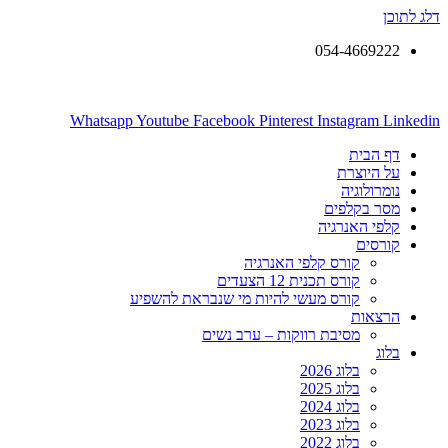
דלג לתוכן
054-4669222
Whatsapp
Youtube
Facebook
Pinterest
Instagram
Linkedin
דף הבית
על היוצרת
נומרולוגיה
מסר בקלפים
קלפי האנרגיה
קורסים
קורס קלפי האנרגיה
קורס תכנית 12 הצעדים
קורס מעשי להיות מי שנבראת להשפיע
הרצאות
מסיבת רווקות – ערב נשים
בלוג
בלוג 2026
בלוג 2025
בלוג 2024
בלוג 2023
בלוג 2022