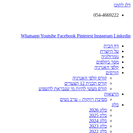
דלג לתוכן
054-4669222
Whatsapp
Youtube
Facebook
Pinterest
Instagram
Linkedin
דף הבית
על היוצרת
נומרולוגיה
מסר בקלפים
קלפי האנרגיה
קורסים
קורס קלפי האנרגיה
קורס תכנית 12 הצעדים
קורס מעשי להיות מי שנבראת להשפיע
הרצאות
מסיבת רווקות – ערב נשים
בלוג
בלוג 2026
בלוג 2025
בלוג 2024
בלוג 2023
בלוג 2022