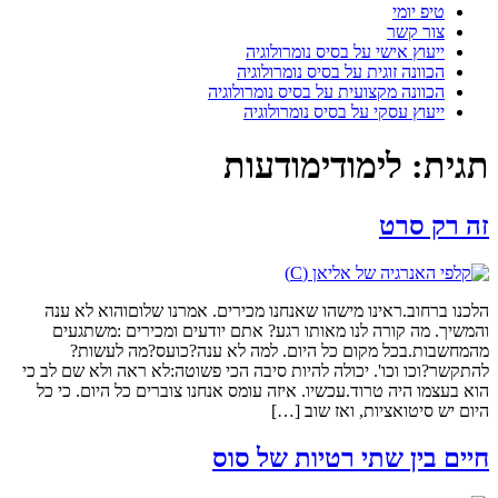
טיפ יומי
צור קשר
ייעוץ אישי על בסיס נומרולוגיה
הכוונה זוגית על בסיס נומרולוגיה
הכוונה מקצועית על בסיס נומרולוגיה
ייעוץ עסקי על בסיס נומרולוגיה
תגית:
לימודימודעות
זה רק סרט
הלכנו ברחוב.ראינו מישהו שאנחנו מכירים. אמרנו שלוםוהוא לא ענה
והמשיך. מה קורה לנו מאותו רגע? אתם יודעים ומכירים :משתגעים
מהמחשבות.בכל מקום כל היום. למה לא ענה?כועס?מה לעשות?
להתקשר?וכו וכו'. יכולה להיות סיבה הכי פשוטה:לא ראה ולא שם לב כי
הוא בעצמו היה טרוד.עכשיו. איזה עומס אנחנו צוברים כל היום. כי כל
היום יש סיטואציות, ואז שוב […]
חיים בין שתי רטיות של סוס