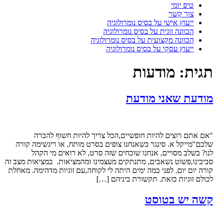
טיפ יומי
צור קשר
ייעוץ אישי על בסיס נומרולוגיה
הכוונה זוגית על בסיס נומרולוגיה
הכוונה מקצועית על בסיס נומרולוגיה
ייעוץ עסקי על בסיס נומרולוגיה
תגית:
מודעות
מודעת שאני מודעת
"אם אתם רוצים להיות חופשיים,הכל צריך להיות חשוף להכרה
שלכם"מייקל א. סינגר כשאנחנו צופים בסרט מותח, או ריגשימה קורה
לנו? בשלב מסויים, אנחנו שוכחים שזה סרט, לא רואים מי הקהל
סביבינו,פשוט נשאבים, מתנתקים מעצמינו ומהמציאות. במציאות מצב זה
קורה יום יום. לפני כמה ימים היתה לי לקוחה,עם זוגיות מדהימה. מאחלת
לכולם זוגיות כזאת. תקשורת ביניהם […]
קשה יש בטוסט