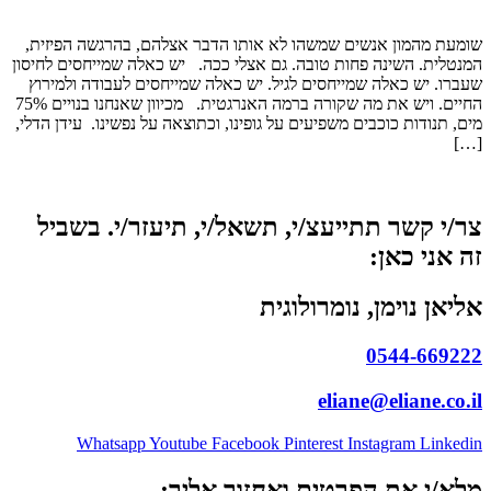
שומעת מהמון אנשים שמשהו לא אותו הדבר אצלהם, בהרגשה הפיזית,
המנטלית. השינה פחות טובה. גם אצלי ככה. יש כאלה שמייחסים לחיסון
שעברו. יש כאלה שמייחסים לגיל. יש כאלה שמייחסים לעבודה ולמירוץ
החיים. ויש את מה שקורה ברמה האנרגטית. מכיוון שאנחנו בנויים 75%
מים, תנודות כוכבים משפיעים על גופינו, וכתוצאה על נפשינו. עידן הדלי,
[…]
צר/י קשר תתייעצ/י, תשאל/י, תיעזר/י. בשביל
זה אני כאן:
אליאן נוימן, נומרולוגית
0544-669222
eliane@eliane.co.il
Whatsapp
Youtube
Facebook
Pinterest
Instagram
Linkedin
מלא/י את הפרטים ואחזור אליך: