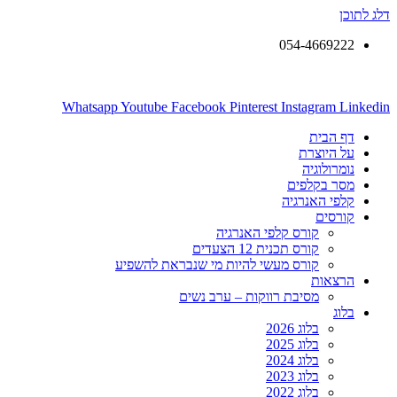
דלג לתוכן
054-4669222
Whatsapp
Youtube
Facebook
Pinterest
Instagram
Linkedin
דף הבית
על היוצרת
נומרולוגיה
מסר בקלפים
קלפי האנרגיה
קורסים
קורס קלפי האנרגיה
קורס תכנית 12 הצעדים
קורס מעשי להיות מי שנבראת להשפיע
הרצאות
מסיבת רווקות – ערב נשים
בלוג
בלוג 2026
בלוג 2025
בלוג 2024
בלוג 2023
בלוג 2022