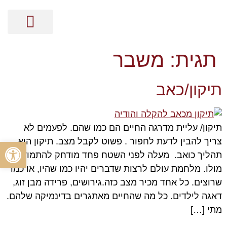
מסר בקלפים
קלפי האנרגיה
ייעוץ אישי על בסיס נומרולוגיה
הכוונה זוגית על בסיס נומרולוגיה
הכוונה מקצועית על בסיס נומרולוגיה
ייעוץ עסקי על בסיס נומרולוגיה
תגית:
משבר
תיקון/כאב
תיקון/ עליית מדרגה החיים הם כמו שהם. לפעמים לא
צריך להבין לדעת לחפור . פשוט לקבל מצב. תיקון הוא
פתח סרגל
תהליך כואב. מעלה לפני השטח פחד מודחק להתמודד
מולו. מלחמת עולם לרצות שדברים יהיו כמו שהיו, או כמו
שרוצים. כל אחד מכיר מצב כזה.גירושים, פרידה מבן זוג,
דאגה לילדים. כל מה שהחיים מאתגרים בדינמיקה שלהם.
מתי […]