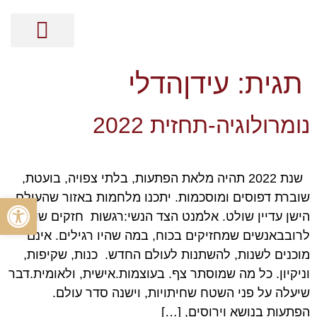
מסר בקלפים
קלפי האנרגיה
ייעוץ אישי על בסיס נומרולוגיה
הכוונה זוגית על בסיס נומרולוגיה
הכוונה מקצועית על בסיס נומרולוגיה
ייעוץ עסקי על בסיס נומרולוגיה
תגית:
עידןהדלי
נומרולוגיה-תחזית 2022
שנת 2022 תהיה מלאת הפתעות, בלתי צפויה, בועטת,
שוברת דפוסים ומוסכמות. יתכנו מלחמות באזור שהעולם
פתח סרגל
הישן עדיין שולט. אלמנט הצד הנשי:רגשות חזקים שולטים
לרובבאנשים שמחזיקים בכוח, במה שהיו רגילים. אינם
מוכנים לשנות, להשתנות לעולם החדש. כנות, שקיפות,
וניקיון. כל מה שמוסתר צף. בעוצמות.אישית, ולאומית.דבר
שיעלה על פני השטח שחיתויות, וישנה סדר עולם.
הפתעות בנושא וירוסים, […]