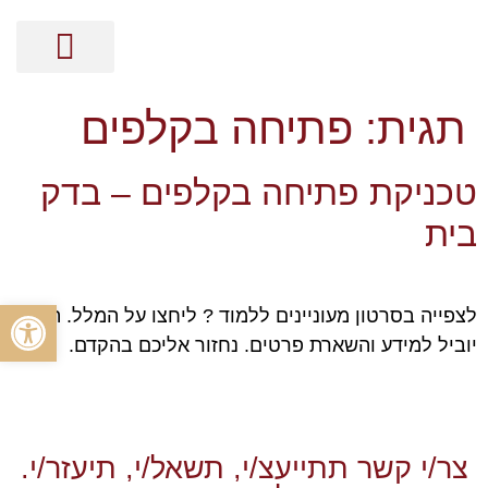
מסר בקלפים
קלפי האנרגיה
ייעוץ אישי על בסיס נומרולוגיה
הכוונה זוגית על בסיס נומרולוגיה
הכוונה מקצועית על בסיס נומרולוגיה
ייעוץ עסקי על בסיס נומרולוגיה
תגית:
פתיחה בקלפים
טכניקת פתיחה בקלפים – בדק
בית
פתח סרגל
לצפייה בסרטון מעוניינים ללמוד ? ליחצו על המלל. הלינק
יוביל למידע והשארת פרטים. נחזור אליכם בהקדם.
צר/י קשר תתייעצ/י, תשאל/י, תיעזר/י.