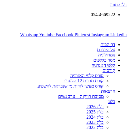
דלג לתוכן
054-4669222
Whatsapp
Youtube
Facebook
Pinterest
Instagram
Linkedin
דף הבית
על היוצרת
נומרולוגיה
מסר בקלפים
קלפי האנרגיה
קורסים
קורס קלפי האנרגיה
קורס תכנית 12 הצעדים
קורס מעשי להיות מי שנבראת להשפיע
הרצאות
מסיבת רווקות – ערב נשים
בלוג
בלוג 2026
בלוג 2025
בלוג 2024
בלוג 2023
בלוג 2022