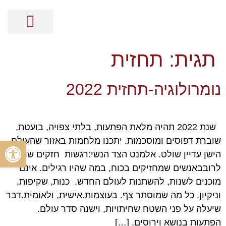
מסר בקלפים
קלפי האנרגיה
ייעוץ אישי על בסיס נומרולוגיה
הכוונה זוגית על בסיס נומרולוגיה
הכוונה מקצועית על בסיס נומרולוגיה
ייעוץ עסקי על בסיס נומרולוגיה
תגית:
תחזית
נומרולוגיה-תחזית 2022
שנת 2022 תהיה מלאת הפתעות, בלתי צפויה, בועטת,
שוברת דפוסים ומוסכמות. יתכנו מלחמות באזור שהעולם
פתח סרגל
הישן עדיין שולט. אלמנט הצד הנשי:רגשות חזקים שולטים
לרובבאנשים שמחזיקים בכוח, במה שהיו רגילים. אינם
מוכנים לשנות, להשתנות לעולם החדש. כנות, שקיפות,
וניקיון. כל מה שמוסתר צף. בעוצמות.אישית, ולאומית.דבר
שיעלה על פני השטח שחיתויות, וישנה סדר עולם.
הפתעות בנושא וירוסים, […]