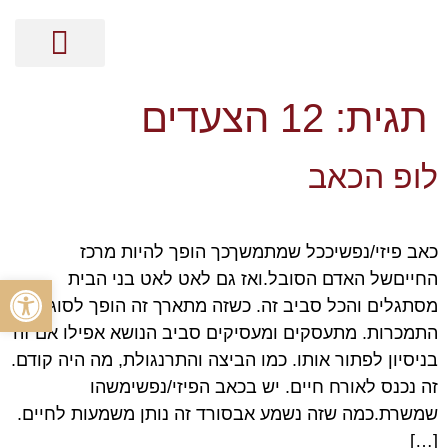
מסר בקלפים
קלפי האנרגיה
ייעוץ אישי על בסיס נומרולוגיה
הכוונה זוגית על בסיס נומרולוגיה
הכוונה מקצועית על בסיס נומרולוגיה
ייעוץ עסקי על בסיס נומרולוגיה
תגית:
12 הצעדים
לופ הכאב
כאב פיזי/נפשיככל שמתמשךכך הופך להיות מרכז
החייםשל האדם הסובל.ואז גם לאט לאט בני הבית
פתח סרגל
מסתגלים והכל סביב זה. כשזה מתארך זה הופך לסוג של
התמכרות. מתעסקים ומעסיקים סביב הנושא אפילו אם זה
בניסיון לפתור אותו. כמו הביצה והתרנגולת, מה היה קודם.
זה נכנס לאורח חיים. יש בכאב הפיזי/נפשימשהו
שמשרת.כמה שזה נשמע אבסורד זה נותן משמעות לחיים.
[…]